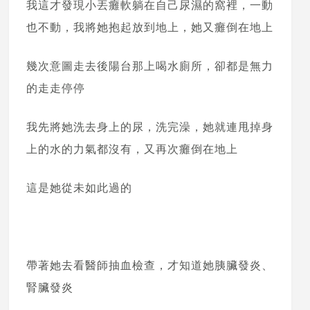
我這才發現小丟癱軟躺在自己尿濕的窩裡，一動
也不動，我將她抱起放到地上，她又癱倒在地上
幾次意圖走去後陽台那上喝水廁所，卻都是無力
的走走停停
我先將她洗去身上的尿，洗完澡，她就連甩掉身
上的水的力氣都沒有，又再次癱倒在地上
這是她從未如此過的
帶著她去看醫師抽血檢查，才知道她胰臟發炎、
腎臟發炎