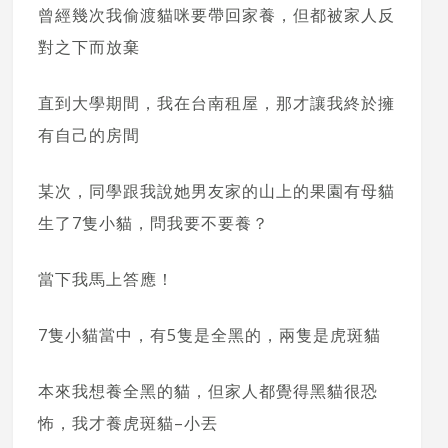
曾經幾次我偷渡貓咪要帶回家養，但都被家人反
對之下而放棄
直到大學期間，我在台南租屋，那才讓我終於擁
有自己的房間
某次，同學跟我說她男友家的山上的果園有母貓
生了7隻小貓，問我要不要養？
當下我馬上答應！
7隻小貓當中，有5隻是全黑的，兩隻是虎斑貓
本來我想養全黑的貓，但家人都覺得黑貓很恐
怖，我才養虎斑貓–小丟