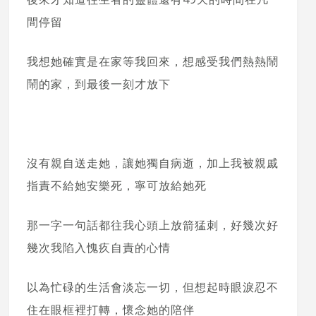
間停留
我想她確實是在家等我回來，想感受我們熱熱鬧
鬧的家，到最後一刻才放下
沒有親自送走她，讓她獨自病逝，加上我被親戚
指責不給她安樂死，寧可放給她死
那一字一句話都往我心頭上放箭猛刺，好幾次好
幾次我陷入愧疚自責的心情
以為忙碌的生活會淡忘一切，但想起時眼淚忍不
住在眼框裡打轉，懷念她的陪伴