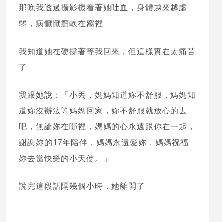
那晚我透過攝影機看著她吐血，身體越來越虛
弱，病懨懨癱軟在窩裡
我知道她在硬撐著等我回來，但這樣實在太痛苦
了
我跟她說：「小丟，媽媽知道妳不舒服，媽媽知
道妳沒辦法等媽媽回家，妳不舒服就放心的去
吧，無論妳在哪裡，媽媽的心永遠跟你在一起，
謝謝妳的17年陪伴，媽媽永遠愛妳，媽媽祝福
妳去當快樂的小天使。」
說完這段話隔幾個小時，她離開了