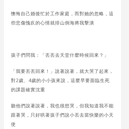
懊悔自己婚後忙於工作家庭，而對她的忽略，這
些悲傷愧疚的心情就排山倒海將我擊潰
孩子們問我：「丟丟去天堂什麼時候回來？」
「我要丟丟回來！」說著說著，就大哭了起來，
對2歲、4歲的小小孩來說，這麼早要面臨生死
的課題確實沈重
聽他們說著說著，我也很想哭，但我知道我不能
跟著哭，只好哄著孩子們說小丟去當快樂的小天
使