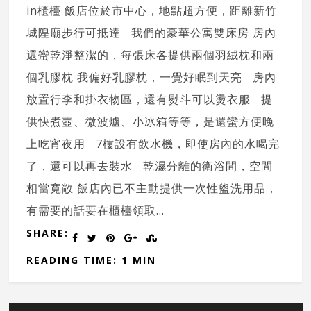
in櫃檯 飯店位於市中心，地點超方便，距離新竹
城隍廟步行可抵達 我們的豪華公寓雙床房 房內
還蠻乾淨整潔的，每張床各提供兩個羽絨枕和兩
個乳膠枕 我偏好乳膠枕，一覺好眠到天亮 房內
放置行李和掛衣物區，還有熨斗可以燙衣服 提
供快煮壺、微波爐、小冰箱等等，是還蠻方便晚
上吃宵夜用 7樓設有飲水機，即使房內的水喝完
了，還可以再去裝水 乾濕分離的衛浴間，空間
相當寬敞 飯店內已不主動提供一次性盥洗用品，
有需要的話要在櫃檯領取...
SHARE:
READING TIME: 1 MIN