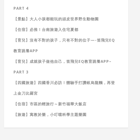
PART 4
【景點】大人小孩都能玩的頑皮世界野生動物園
【住宿】必推！台南旅遊入住宅夏都
【育兒】沒有不對的孩子，只有不對的位子—-笛飛兒EQ
教育跳養APP
【育兒】成就孩子做他自己，笛飛兒EQ教育跳養APP–
PART 3
【四國旅遊】四國香川必訪！體驗手打讚岐烏龍麵，再登
上金刀比羅宮
【住宿】市區的輕旅行～新竹福華大飯店
【旅遊】寓教於樂，小叮噹科學主題樂園