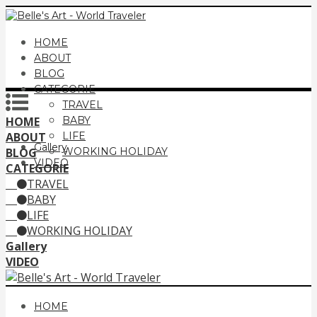
HOME
ABOUT
BLOG
CATEGORIE
TRAVEL
HOME
BABY
ABOUT
LIFE
Gallery
BLOG
WORKING HOLIDAY
VIDEO
CATEGORIE
TRAVEL
BABY
LIFE
WORKING HOLIDAY
Gallery
VIDEO
HOME