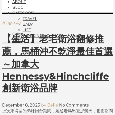
ABOUT
BLOG
CATEGORIE
TRAVEL
,
Blog
Life
BABY
LIFE
Gallery
【生活】老宅衛浴翻修推
WORKING HOLIDAY
VIDEO
薦，馬桶沖不乾淨最佳首選
～加拿大
Hennessy&Hinchcliffe
創新衛浴品牌
December 8, 2025
by Belle
No Comments
上次柬埔寨的弟妹回台期間，她趁老媽出遊那幾天，把衛浴間