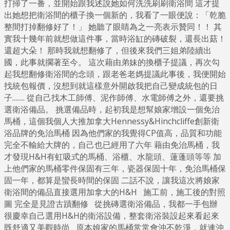
打掃了一番，並開始跟我述說她如何洗洗刷刷衛浴間 這才提
出她想把衛浴間的櫃子換一個新的，我看了一眼便說：「乾脆
整間打掉翻修好了！」 她聽了眼睛為之一亮表示贊同！！ 其
實我十幾年前就想做這件事，當時浴缸的磚破裂，還長出菇！
還超大朵！ 那時我就想翻修了，但後來我們三姐弟陸續出
國，此事就擱著至今。 這次藉由弟妹的換櫃子提議，再次勾
起我想翻修衛浴間的念頭，跟老爸老媽提議此事後，我便開始
找統包報價，沒想到就這樣意外開啟我把自己變成統包的日
子........ 從自己找木工師傅、泥作師傅、水電師傅之外，還要挑
選衛浴備品。 挑選備品時，起初我是想幫娘家增設一個免治
馬桶，這個我個人大推加拿大Hennessy&Hinchcliffe創新衛
浴品牌的免治馬桶 因為他們家的我覺得CP值高，品質和功能
完全不輸給大牌的，自己也已經用了六年 藉由免治馬桶，我
才發現H&H有虹吸式的馬桶、浴櫃、水龍頭、蓮蓬頭等等 加
上他們家的馬桶零件保固有三年，瓷器保固十年，免治馬桶保
固一年，都算是蠻長時間的保固 二話不說，讓我這次將娘家
衛浴間的備品直接選用加拿大的H&H 施工前，施工後的對照
圖 完全是見證古蹟翻修 從挑磚選衛浴備品，我都一手包辦
很慶幸自己選用H&H的衛浴設備，整套衛浴裝設起來看起來
既舒適又美觀時尚 原本娘家的馬桶常常會沖不乾淨，就連沖