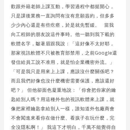
歡跟外籍老師上課互動，學習過程中都挺開心，
只是課後業務一直詢問有沒有意願簽約，但多多
少少內心還是有些疙瘩，於是就先暫緩。 當我
向工程師的朋友說這件事時。他一聽到我下載的
軟體名字，皺著眉跟我說：「這好像不太好耶，
那家視訊軟體不只被教育部禁用，之前Google還
發信給員工說不准用，就是怕企業機密外流。」
「可是我只是用來上上課，應該沒什麼關係吧？
而且我們好像也沒什麼機密需要保護，應該還好
吧？」 但他卻面色凝重地說：「你會把你家的鑰
匙給別人嗎？用這種外包的視訊軟體來上課，就
像把家裡鑰匙拿給別人一樣，誰知道外包廠商會
不會闖進來看你在做什麼、看孩子在玩什麼，完
全沒隱私啊！」 我這下才明白，千萬不能覺得自