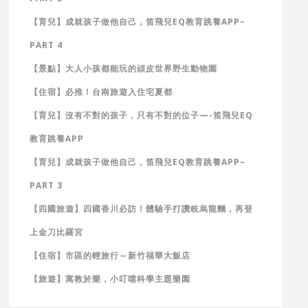
【育兒】成就孩子做他自己，笛飛兒EQ教育跳養APP–
PART 4
【景點】大人小孩都能玩的頑皮世界野生動物園
【住宿】必推！台南旅遊入住宅夏都
【育兒】沒有不對的孩子，只有不對的位子—-笛飛兒EQ
教育跳養APP
【育兒】成就孩子做他自己，笛飛兒EQ教育跳養APP–
PART 3
【四國旅遊】四國香川必訪！體驗手打讚岐烏龍麵，再登
上金刀比羅宮
【住宿】市區的輕旅行～新竹福華大飯店
【旅遊】寓教於樂，小叮噹科學主題樂園