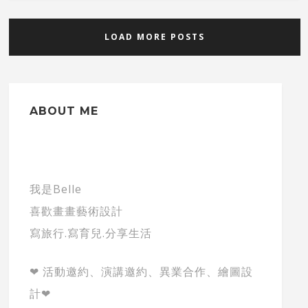
LOAD MORE POSTS
ABOUT ME
我是Belle
喜歡畫畫藝術設計
寫旅行.寫育兒.分享生活
❤ 活動邀約、演講邀約、異業合作、繪圖設
計❤