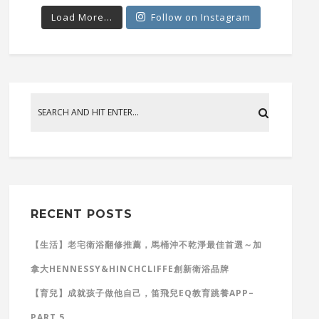
Load More...
Follow on Instagram
RECENT POSTS
【生活】老宅衛浴翻修推薦，馬桶沖不乾淨最佳首選～加
拿大HENNESSY&HINCHCLIFFE創新衛浴品牌
【育兒】成就孩子做他自己，笛飛兒EQ教育跳養APP–
PART 5