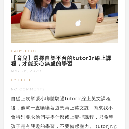
,
BABY
BLOG
【育兒】選擇自架平台的tutorJr線上課
程，才能安心無慮的學習
MAY 28, 2020
BY BELLE
NO COMMENTS
自從上次幫張小嘟體驗過tutorJr線上英文課程
後，他就一直嚷嚷著還想再上英文課 向來我不
會特別要求他們要學什麼或上哪些課程，只希望
孩子是有興趣的學習，不要備感壓力。 tutorJr老