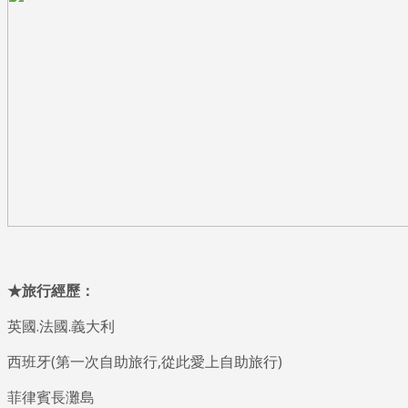
★
旅行經歷：
英國.法國.義大利
西班牙(第一次自助旅行,從此愛上自助旅行)
菲律賓長灘島