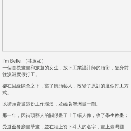
I’m Belle. （莊蕙如）
一個喜歡畫畫和旅遊的女生，放下工業設計師的頭銜，隻身前
往澳洲度假打工。
卻在因緣際會之下，當了街頭藝人，改變了原訂的度假打工方
式。
以街頭賣畫這份工作環澳，並繞著澳洲畫一圈。
那一年，因街頭藝人的關係畫了上千幅人像，收了學生教畫；
受邀至餐廳畫壁畫，並在牆上簽下斗大的名字，畫上臺灣國