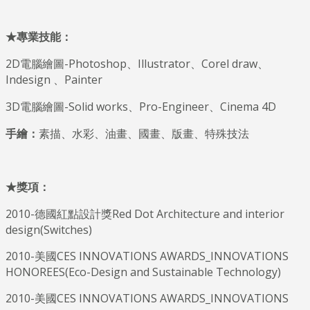
★專業技能
：
2D電腦繪圖-Photoshop、Illustrator、Corel draw、
Indesign 、Painter
3D電腦繪圖-Solid works、Pro-Engineer、Cinema 4D
手繪：
素描、水彩、油畫、國畫、版畫、特殊技法
★獎項
：
2010-德國紅點設計獎Red Dot Architecture and interior
design(Switches)
2010-美國CES INNOVATIONS AWARDS_INNOVATIONS
HONOREES(Eco-Design and Sustainable Technology)
2010-美國CES INNOVATIONS AWARDS_INNOVATIONS