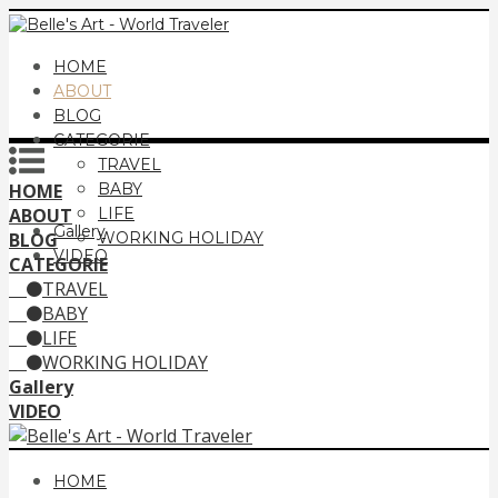
HOME
ABOUT
BLOG
CATEGORIE
TRAVEL
HOME
BABY
ABOUT
LIFE
Gallery
BLOG
WORKING HOLIDAY
VIDEO
CATEGORIE
TRAVEL
BABY
LIFE
WORKING HOLIDAY
Gallery
VIDEO
HOME