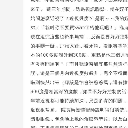
原本一年回台灣兩次的老弟一家人，因為疫情
來了。 這三年期間，透過視訊聯繫，就在姪
始問怎麼近視了？近視幾度？ 是啊～～我的
弟：「就叫你不要買Switch給他玩吧！」 
現在追究這些也於事無補......反而是要好
的事辦一辦，戶籍入籍，看牙科、看眼科等等
本的100多度飆升到300度，重點是他三個
有沒有問題啊？！而且聽說柬埔寨那居然還把
誤，還是三個月內近視度數飆升，完全不得而
嚇到快哭出來（應該是怕會被爸爸罵，還有擔心
300度是相當深的度數，如果不好好控制的
年前近視都可能持續加深，只是多寡的問題，
近視很常見。 院長吳昱愷醫師說明得很清楚
隱形眼鏡，包含晚上戴的角膜塑型片、以及白