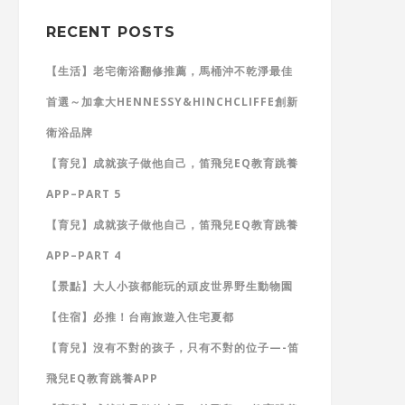
RECENT POSTS
【生活】老宅衛浴翻修推薦，馬桶沖不乾淨最佳
首選～加拿大HENNESSY&HINCHCLIFFE創新
衛浴品牌
【育兒】成就孩子做他自己，笛飛兒EQ教育跳養
APP–PART 5
【育兒】成就孩子做他自己，笛飛兒EQ教育跳養
APP–PART 4
【景點】大人小孩都能玩的頑皮世界野生動物園
【住宿】必推！台南旅遊入住宅夏都
【育兒】沒有不對的孩子，只有不對的位子—-笛
飛兒EQ教育跳養APP