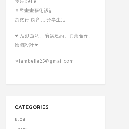
我是Belle
喜歡畫畫藝術設計
寫旅行.寫育兒.分享生活
❤ 活動邀約、演講邀約、異業合作、
繪圖設計❤
✉Iambelle25@gmail.com
CATEGORIES
BLOG