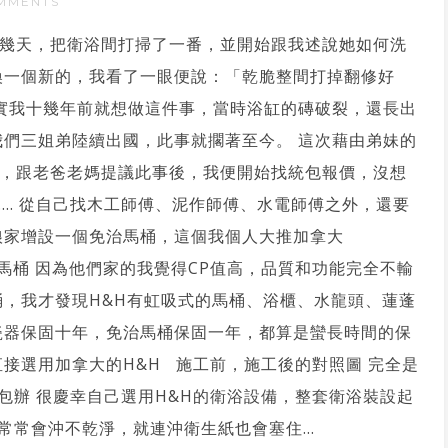
MMENTS
幾天，把衛浴間打掃了一番，並開始跟我述說她如何洗
換一個新的，我看了一眼便說：「乾脆整間打掉翻修好
其實我十幾年前就想做這件事，當時浴缸的磚破裂，還長出
我們三姐弟陸續出國，此事就擱著至今。 這次藉由弟妹的
，跟老爸老媽提議此事後，我便開始找統包報價，沒想
.... 從自己找木工師傅、泥作師傅、水電師傅之外，還要
娘家增設一個免治馬桶，這個我個人大推加拿大
品牌的免治馬桶 因為他們家的我覺得CP值高，品質和功能完全不輸
桶，我才發現H&H有虹吸式的馬桶、浴櫃、水龍頭、蓮蓬
瓷器保固十年，免治馬桶保固一年，都算是蠻長時間的保
接選用加拿大的H&H 施工前，施工後的對照圖 完全是
包辦 很慶幸自己選用H&H的衛浴設備，整套衛浴裝設起
常會沖不乾淨，就連沖衛生紙也會塞住...