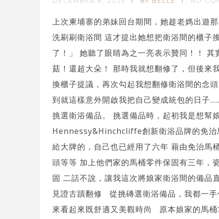
DECEMBER 8, 2025
BY BELLE
NO CO
上次柬埔寨的弟妹回台期間，她趁老媽出遊那
洗刷刷衛浴間 這才提出她想把衛浴間的櫃子
了！」 她聽了眼睛為之一亮表示贊同！！ 
菇！還超大朵！ 那時我就想翻修了，但後來
換櫃子提議，再次勾起我想翻修衛浴間的念頭
到就這樣意外開啟我把自己變成統包的日子....
挑選衛浴備品。 挑選備品時，起初我是想幫
Hennessy&Hinchcliffe創新衛浴
給大牌的，自己也已經用了六年 藉由免治馬
頭等等 加上他們家的馬桶零件保固有三年，
固 二話不說，讓我這次將娘家衛浴間的備品直
見證古蹟翻修 從挑磚選衛浴備品，我都一手
來看起來既舒適又美觀時尚 原本娘家的馬桶常