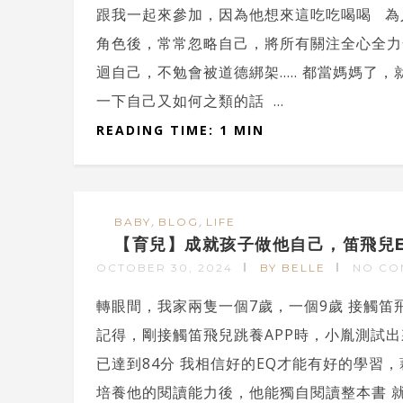
跟我一起來參加，因為他想來這吃吃喝喝 為
角色後，常常忽略自己，將所有關注全心全力
迴自己，不勉會被道德綁架..... 都當媽媽
一下自己又如何之類的話 ...
READING TIME: 1 MIN
,
,
BABY
BLOG
LIFE
【育兒】成就孩子做他自己，笛飛兒EQ
OCTOBER 30, 2024
BY BELLE
NO CO
轉眼間，我家兩隻一個7歲，一個9歲 接觸笛
記得，剛接觸笛飛兒跳養APP時，小胤測試出
已達到84分 我相信好的EQ才能有好的學習
培養他的閱讀能力後，他能獨自閱讀整本書 