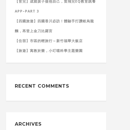
【育兒】成就孩子做他自己，笛飛兒EQ教育跳養
APP–PART 3
【四國旅遊】四國香川必訪！體驗手打讚岐烏龍
麵，再登上金刀比羅宮
【住宿】市區的輕旅行～新竹福華大飯店
【旅遊】寓教於樂，小叮噹科學主題樂園
RECENT COMMENTS
ARCHIVES