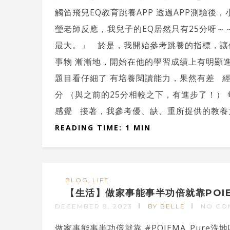
觸笛飛兒EQ教育跳養APP 透過APP測驗後
瑩老師反應，我兒子的EQ居然只有25分呀～
最大。」 於是，我開始參考跳養的指標，讓
事物 漸漸地，開始在他的學習成績上有明顯進
題目看仔細了 有培養閱讀能力，果然有差 經
分 （與之前的25分相較之下，有進步了！）
感覺 接著，我參考優、缺、重所提供的教養方
READING TIME: 1 MIN
,
BLOG
LIFE
【生活】做家事能事半功倍就靠POIEM
DECEMBER 8, 2023
BY BELLE
NO CO
做家事能事半功倍就靠 #POIEMA_Pure