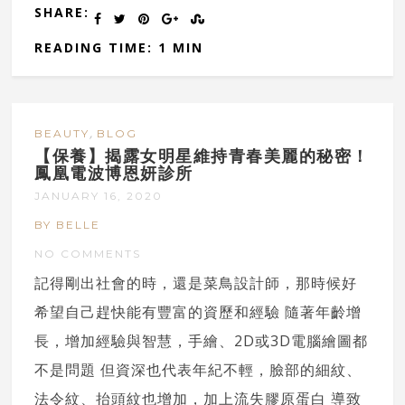
SHARE:
READING TIME: 1 MIN
,
BEAUTY
BLOG
【保養】揭露女明星維持青春美麗的秘密！
鳳凰電波博恩妍診所
JANUARY 16, 2020
BY BELLE
NO COMMENTS
記得剛出社會的時，還是菜鳥設計師，那時候好
希望自己趕快能有豐富的資歷和經驗 隨著年齡增
長，增加經驗與智慧，手繪、2D或3D電腦繪圖都
不是問題 但資深也代表年紀不輕，臉部的細紋、
法令紋、抬頭紋也增加，加上流失膠原蛋白 導致