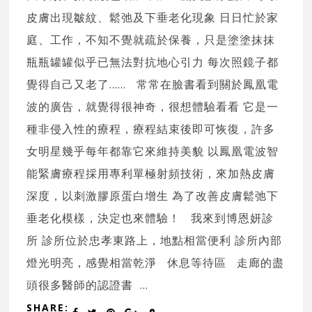
皮膚出現皺紋、鬆弛及下垂老化現象 日日忙於家
庭、工作，不知不覺就疏於保養，只是塗塗抹抹
瓶瓶罐罐似乎已無法對抗地心引力 每次照鏡子都
覺得自己又老了...... 常常在臉書看到關於鳳凰電
波的廣告，就覺得很神奇，很想體驗看看 它是一
種非侵入性的療程，療程結束後即可恢復，許多
女明星幾乎每年都靠它來維持美貌 以鳳凰電波智
能緊膚療程採用專利單極射頻技術，來加熱皮膚
深度，以刺激膠原蛋白增生 為了改善皮膚鬆弛下
垂老化模樣，決定也來體驗！ 我來到博恩妍診
所 診所位於忠孝東路上，地點相當便利 診所內部
燈光明亮，感覺相當乾淨 休息等待區 走廊的盡
頭很多醫師的認證書 ...
SHARE: