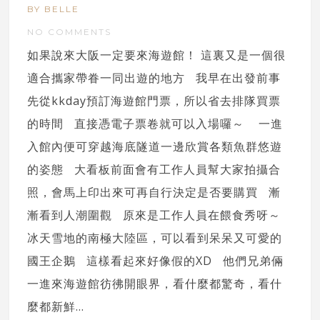
BY BELLE
NO COMMENTS
如果說來大阪一定要來海遊館！ 這裏又是一個很
適合攜家帶眷一同出遊的地方 我早在出發前事
先從kkday預訂海遊館門票，所以省去排隊買票
的時間 直接憑電子票卷就可以入場囉～ 一進
入館內便可穿越海底隧道一邊欣賞各類魚群悠遊
的姿態 大看板前面會有工作人員幫大家拍攝合
照，會馬上印出來可再自行決定是否要購買 漸
漸看到人潮圍觀 原來是工作人員在餵食秀呀～
冰天雪地的南極大陸區，可以看到呆呆又可愛的
國王企鵝 這樣看起來好像假的XD 他們兄弟倆
一進來海遊館彷彿開眼界，看什麼都驚奇，看什
麼都新鮮...