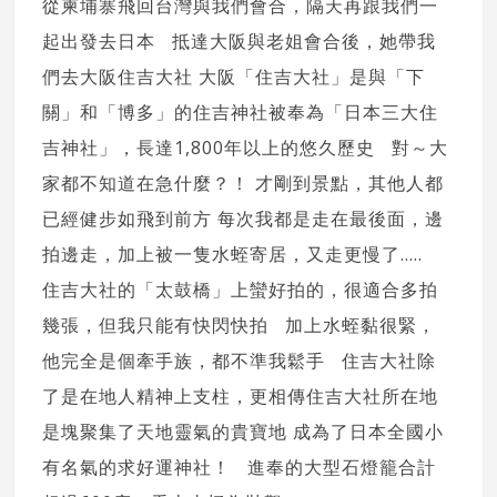
從柬埔寨飛回台灣與我們會合，隔天再跟我們一
起出發去日本 抵達大阪與老姐會合後，她帶我
們去大阪住吉大社 大阪「住吉大社」是與「下
關」和「博多」的住吉神社被奉為「日本三大住
吉神社」，長達1,800年以上的悠久歷史 對～大
家都不知道在急什麼？！ 才剛到景點，其他人都
已經健步如飛到前方 每次我都是走在最後面，邊
拍邊走，加上被一隻水蛭寄居，又走更慢了.....
住吉大社的「太鼓橋」上蠻好拍的，很適合多拍
幾張，但我只能有快閃快拍 加上水蛭黏很緊，
他完全是個牽手族，都不準我鬆手 住吉大社除
了是在地人精神上支柱，更相傳住吉大社所在地
是塊聚集了天地靈氣的貴寶地 成為了日本全國小
有名氣的求好運神社！ 進奉的大型石燈籠合計