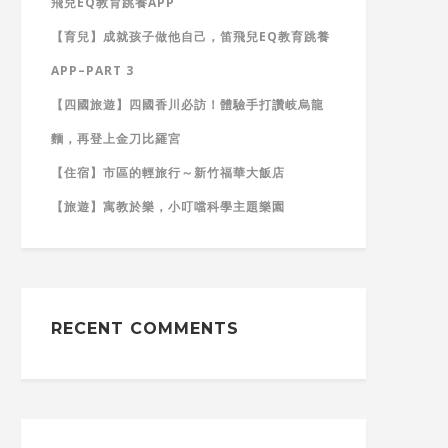
飛兒EQ教育跳養APP
【育兒】成就孩子做他自己，笛飛兒EQ教育跳養
APP–PART 3
【四國旅遊】四國香川必訪！體驗手打讚岐烏龍
麵，再登上金刀比羅宮
【住宿】市區的輕旅行～新竹福華大飯店
【旅遊】寓教於樂，小叮噹科學主題樂園
RECENT COMMENTS