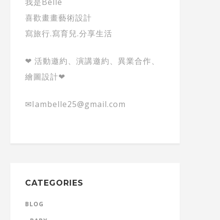
我是Belle
喜歡畫畫藝術設計
寫旅行.寫育兒.分享生活
❤ 活動邀約、演講邀約、異業合作、
繪圖設計❤
✉Iambelle25@gmail.com
CATEGORIES
BLOG