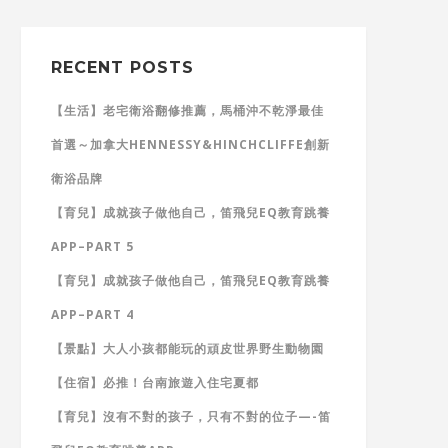
RECENT POSTS
【生活】老宅衛浴翻修推薦，馬桶沖不乾淨最佳
首選～加拿大HENNESSY&HINCHCLIFFE創新
衛浴品牌
【育兒】成就孩子做他自己，笛飛兒EQ教育跳養
APP–PART 5
【育兒】成就孩子做他自己，笛飛兒EQ教育跳養
APP–PART 4
【景點】大人小孩都能玩的頑皮世界野生動物園
【住宿】必推！台南旅遊入住宅夏都
【育兒】沒有不對的孩子，只有不對的位子—-笛