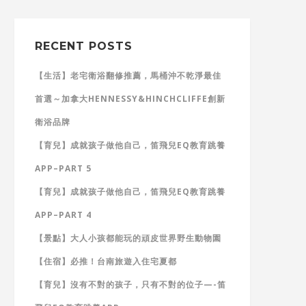
RECENT POSTS
【生活】老宅衛浴翻修推薦，馬桶沖不乾淨最佳
首選～加拿大HENNESSY&HINCHCLIFFE創新
衛浴品牌
【育兒】成就孩子做他自己，笛飛兒EQ教育跳養
APP–PART 5
【育兒】成就孩子做他自己，笛飛兒EQ教育跳養
APP–PART 4
【景點】大人小孩都能玩的頑皮世界野生動物園
【住宿】必推！台南旅遊入住宅夏都
【育兒】沒有不對的孩子，只有不對的位子—-笛