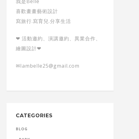
我是Belle
喜歡畫畫藝術設計
寫旅行.寫育兒.分享生活
❤ 活動邀約、演講邀約、異業合作、
繪圖設計❤
✉Iambelle25@gmail.com
CATEGORIES
BLOG