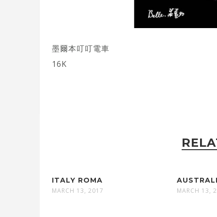
墨爾本叮叮電車
16K
RELA
ITALY ROMA
AUSTRAL
MARCH 13, 2017
MARCH 13, 