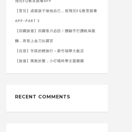
飛兒EQ教育跳養APP
【育兒】成就孩子做他自己，笛飛兒EQ教育跳養
APP–PART 3
【四國旅遊】四國香川必訪！體驗手打讚岐烏龍
麵，再登上金刀比羅宮
【住宿】市區的輕旅行～新竹福華大飯店
【旅遊】寓教於樂，小叮噹科學主題樂園
RECENT COMMENTS