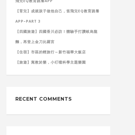
飛兒EQ教育跳養APP
【育兒】成就孩子做他自己，笛飛兒EQ教育跳養
APP–PART 3
【四國旅遊】四國香川必訪！體驗手打讚岐烏龍
麵，再登上金刀比羅宮
【住宿】市區的輕旅行～新竹福華大飯店
【旅遊】寓教於樂，小叮噹科學主題樂園
RECENT COMMENTS