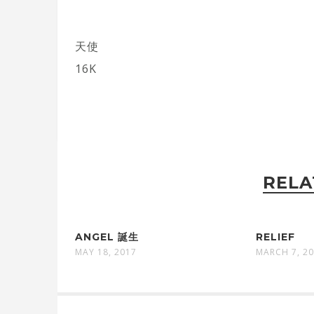
天使
16K
RELA
ANGEL 誕生
RELIEF
MAY 18, 2017
MARCH 7, 2