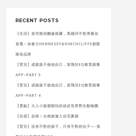
RECENT POSTS
【生活】老宅衛浴翻修推薦，馬桶沖不乾淨最佳
首選～加拿大HENNESSY&HINCHCLIFFE創新
衛浴品牌
【育兒】成就孩子做他自己，笛飛兒EQ教育跳養
APP–PART 5
【育兒】成就孩子做他自己，笛飛兒EQ教育跳養
APP–PART 4
【景點】大人小孩都能玩的頑皮世界野生動物園
【住宿】必推！台南旅遊入住宅夏都
【育兒】沒有不對的孩子，只有不對的位子—-笛