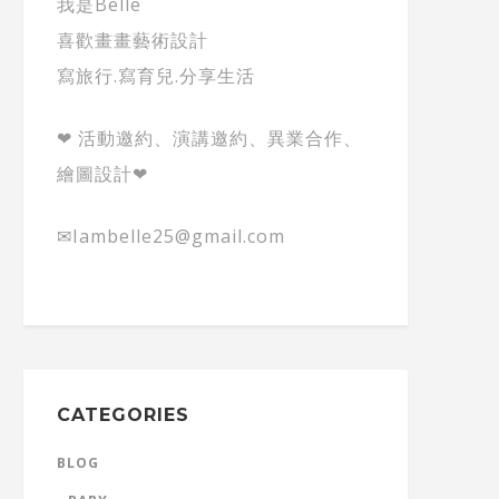
我是Belle
喜歡畫畫藝術設計
寫旅行.寫育兒.分享生活
❤ 活動邀約、演講邀約、異業合作、
繪圖設計❤
✉Iambelle25@gmail.com
CATEGORIES
BLOG