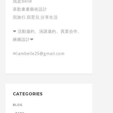
我是Belle
喜歡畫畫藝術設計
寫旅行.寫育兒.分享生活
❤ 活動邀約、演講邀約、異業合作、
繪圖設計❤
✉Iambelle25@gmail.com
CATEGORIES
BLOG