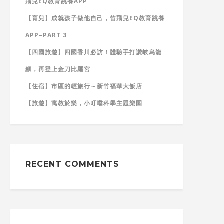
飛兒EQ教育跳養APP
【育兒】成就孩子做他自己，笛飛兒EQ教育跳養
APP–PART 3
【四國旅遊】四國香川必訪！體驗手打讚岐烏龍
麵，再登上金刀比羅宮
【住宿】市區的輕旅行～新竹福華大飯店
【旅遊】寓教於樂，小叮噹科學主題樂園
RECENT COMMENTS