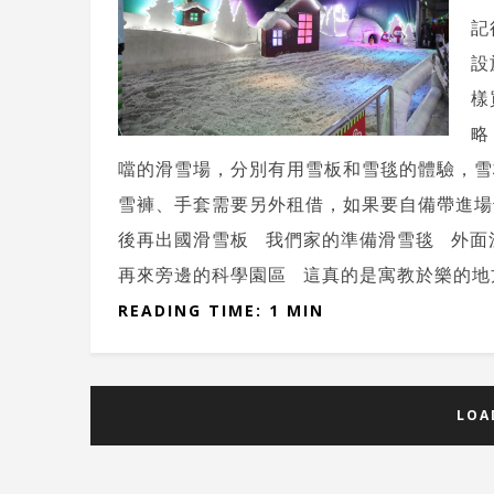
記
設
樣
略
噹的滑雪場，分別有用雪板和雪毯的體驗，雪
雪褲、手套需要另外租借，如果要自備帶進場
後再出國滑雪板 我們家的準備滑雪毯 外面
再來旁邊的科學園區 這真的是寓教於樂的地方
READING TIME: 1 MIN
LOA