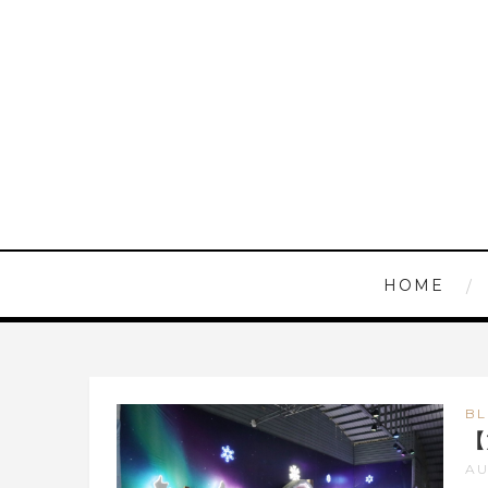
HOME
B
【
AU