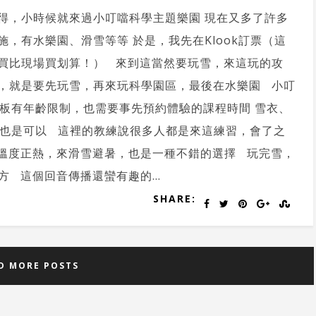
得，小時候就來過小叮噹科學主題樂園 現在又多了許多
施，有水樂園、滑雪等等 於是，我先在Klook訂票（這
買比現場買划算！） 來到這當然要玩雪，來這玩的攻
，就是要先玩雪，再來玩科學園區，最後在水樂園 小叮
板有年齡限制，也需要事先預約體驗的課程時間 雪衣、
也是可以 這裡的教練說很多人都是來這練習，會了之
溫度正熱，來滑雪避暑，也是一種不錯的選擇 玩完雪，
 這個回音傳播還蠻有趣的...
SHARE:
D MORE POSTS