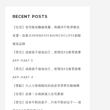
RECENT POSTS
【生活】老宅衛浴翻修推薦，馬桶沖不乾淨最佳
首選～加拿大HENNESSY&HINCHCLIFFE創新
衛浴品牌
【育兒】成就孩子做他自己，笛飛兒EQ教育跳養
APP–PART 5
【育兒】成就孩子做他自己，笛飛兒EQ教育跳養
APP–PART 4
【景點】大人小孩都能玩的頑皮世界野生動物園
【住宿】必推！台南旅遊入住宅夏都
【育兒】沒有不對的孩子，只有不對的位子—-笛