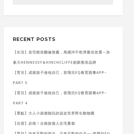
RECENT POSTS
【生活】老宅衛浴翻修推薦，馬桶沖不乾淨最佳首選～加
拿大HENNESSY&HINCHCLIFFE創新衛浴品牌
【育兒】成就孩子做他自己，笛飛兒EQ教育跳養APP–
PART 5
【育兒】成就孩子做他自己，笛飛兒EQ教育跳養APP–
PART 4
【景點】大人小孩都能玩的頑皮世界野生動物園
【住宿】必推！台南旅遊入住宅夏都
【育兒】沒有不對的孩子，只有不對的位子—-笛飛兒EQ