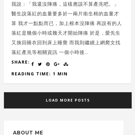
我說：「我還沒陣痛，這樣應該不算產兆吧。」
醫生說落紅的血量要多於一兩片衛生棉的血量才
算 我才一點點而已，加上根本沒陣痛 再說有的人
落紅是幾個小時或幾天才開始陣痛 於是，愛先生
又換回睡衣回到床上睡覺 而我則繼續上網爬文找
落紅產兆等相關資訊 一個小時後...
SHARE:
READING TIME: 1 MIN
LOAD MORE POSTS
ABOUT ME