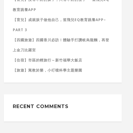
教育跳養APP
【育兒】成就孩子做他自己，笛飛兒EQ教育跳養APP–
PART 3
【四國旅遊】四國香川必訪！體驗手打讚岐烏龍麵，再登
上金刀比羅宮
【住宿】市區的輕旅行～新竹福華大飯店
【旅遊】寓教於樂，小叮噹科學主題樂園
RECENT COMMENTS