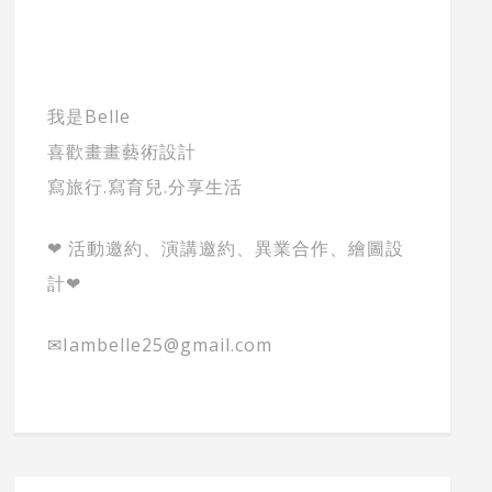
我是Belle
喜歡畫畫藝術設計
寫旅行.寫育兒.分享生活
❤ 活動邀約、演講邀約、異業合作、繪圖設
計❤
✉Iambelle25@gmail.com