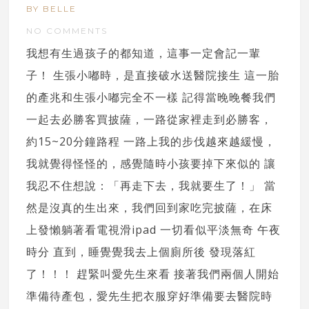
BY BELLE
NO COMMENTS
我想有生過孩子的都知道，這事一定會記一輩
子！ 生張小嘟時，是直接破水送醫院接生 這一胎
的產兆和生張小嘟完全不一樣 記得當晚晚餐我們
一起去必勝客買披薩，一路從家裡走到必勝客，
約15~20分鐘路程 一路上我的步伐越來越緩慢，
我就覺得怪怪的，感覺隨時小孩要掉下來似的 讓
我忍不住想說：「再走下去，我就要生了！」 當
然是沒真的生出來，我們回到家吃完披薩，在床
上發懶躺著看電視滑ipad 一切看似平淡無奇 午夜
時分 直到，睡覺覺我去上個廁所後 發現落紅
了！！！ 趕緊叫愛先生來看 接著我們兩個人開始
準備待產包，愛先生把衣服穿好準備要去醫院時