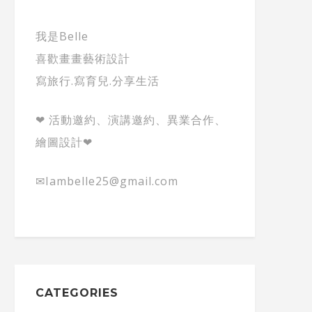
我是Belle
喜歡畫畫藝術設計
寫旅行.寫育兒.分享生活
❤ 活動邀約、演講邀約、異業合作、
繪圖設計❤
✉Iambelle25@gmail.com
CATEGORIES