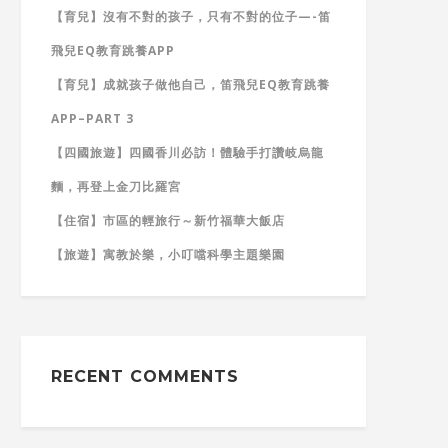
【育兒】沒有不對的孩子，只有不對的位子—-笛
飛兒EQ教育跳養APP
【育兒】成就孩子做他自己，笛飛兒EQ教育跳養
APP–PART 3
【四國旅遊】四國香川必訪！體驗手打讚岐烏龍
麵，再登上金刀比羅宮
【住宿】市區的輕旅行～新竹福華大飯店
【旅遊】寓教於樂，小叮噹科學主題樂園
RECENT COMMENTS