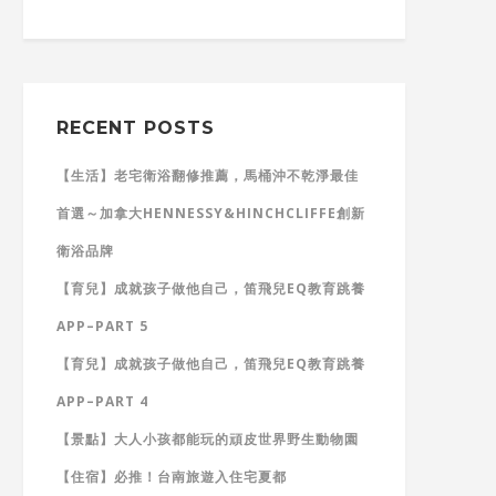
RECENT POSTS
【生活】老宅衛浴翻修推薦，馬桶沖不乾淨最佳
首選～加拿大HENNESSY&HINCHCLIFFE創新
衛浴品牌
【育兒】成就孩子做他自己，笛飛兒EQ教育跳養
APP–PART 5
【育兒】成就孩子做他自己，笛飛兒EQ教育跳養
APP–PART 4
【景點】大人小孩都能玩的頑皮世界野生動物園
【住宿】必推！台南旅遊入住宅夏都