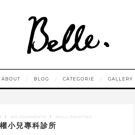
ABOUT
BLOG
CATEGORIE
GALLERY
E
NO COMMENTS
WALL PAINTING
權小兒專科診所