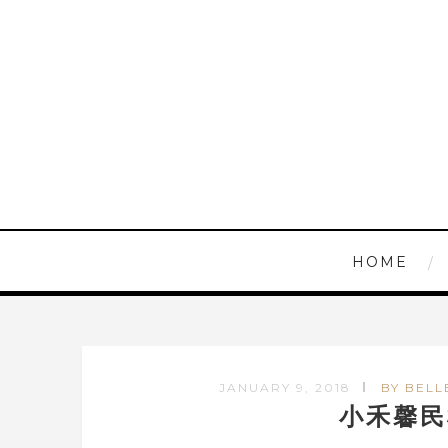
HOME
JANUARY 9, 2018
BY BELL
小禾馨民