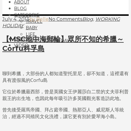
ABOUT
BLOG
CATEGORIE
,
July 4, 2013
by Belle
No Comments
Blog
WORKING
TRAVEL
HOLIDAY
BABY
LIFE
【MSC地中海郵輪】眾所不知的希臘～
Gallery
WORKING HOLIDAY
VIDEO
Corfu科孚島
聊到希臘，大部份的人都知道聖托里尼，卻不知道，這裡還有
具有渡假風的Corfu島
它位於希臘最西部，曾是英國女王伊麗莎白二世的丈夫菲利普
親王的出生地，也因此每年吸引許多英國觀光客造訪此地。
曾先後受羅馬帝國、拜占庭帝國、熱那亞人、威尼斯人等統
治，經過不同殖民文化洗禮，讓它更有別於愛琴海小島。