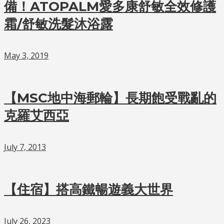
備！ATOPALM愛多康舒敏全效修護
霜/舒敏洗髮沐浴露
May 3, 2019
【MSC地中海郵輪】長期飽受戰亂的
克羅艾西亞
July 7, 2013
【住宿】搭高鐵暢遊義大世界
July 26, 2023