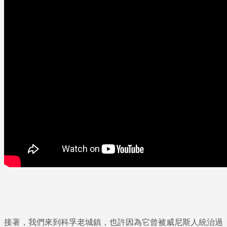
接著，我們來到科孚老城鎮，也許因為它曾被威尼斯人統治過