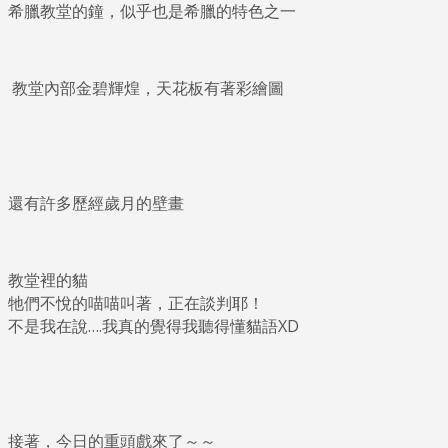
希臘教堂的鐘，似乎也是希臘的特色之一
教堂內部金碧輝煌，天花板有著彩繪圖
還有許多歷經歲月的壁畫
教堂裡的貓
牠們不悅的喵喵叫著，正在談判耶！
不是我在說….我真的覺得我聽得懂貓語XD
接著，今日的重頭戲來了～～