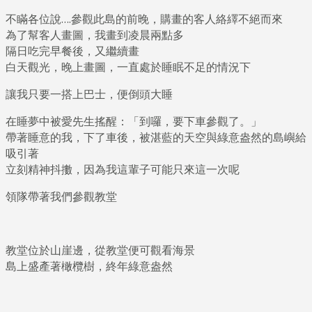
不瞞各位說….參觀此島的前晚，購畫的客人絡繹不絕而來
為了幫客人畫圖，我畫到凌晨兩點多
隔日吃完早餐後，又繼續畫
白天觀光，晚上畫圖，一直處於睡眠不足的情況下
讓我只要一搭上巴士，便倒頭大睡
在睡夢中被愛先生搖醒：「到囉，要下車參觀了。」
帶著睡意的我，下了車後，被湛藍的天空與綠意盎然的島嶼給
吸引著
立刻精神抖擻，因為我這輩子可能只來這一次呢
領隊帶著我們參觀教堂
教堂位於山崖邊，從教堂便可觀看海景
島上盛產著橄欖樹，終年綠意盎然