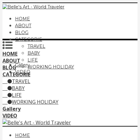
HOME
ABOUT
BLOG
CATEGORIE
TRAVEL
HOME
BABY
ABOUT
LIFE
Gallery
BLOG
WORKING HOLIDAY
VIDEO
CATEGORIE
TRAVEL
BABY
LIFE
WORKING HOLIDAY
Gallery
VIDEO
HOME