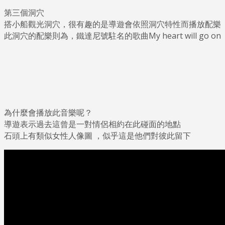
第三個洞穴
搭小船觀光洞穴，很有趣的是導遊會依照洞穴特性而播放配樂
此洞穴的配樂則為，鐵達尼號駐名的歌曲My heart will go on
為什麼會播放此音樂呢？
導遊表示過去這曾是一對情侶相約在此碰面的地點
石頭上有類似女性人像圖 ，似乎這是他們對彼此留下