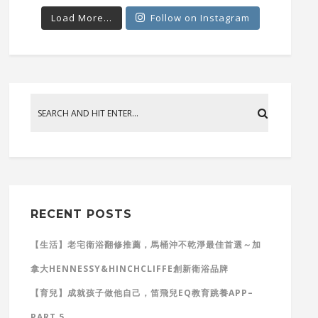
Load More...
Follow on Instagram
RECENT POSTS
【生活】老宅衛浴翻修推薦，馬桶沖不乾淨最佳首選～加
拿大HENNESSY&HINCHCLIFFE創新衛浴品牌
【育兒】成就孩子做他自己，笛飛兒EQ教育跳養APP–
PART 5