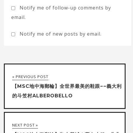
Notify me of follow-up comments by
email.
Notify me of new posts by email.
« PREVIOUS POST
【MSC地中海郵輪】全世界最美的鞋跟~~義大利
的斗笠村ALBEROBELLO
NEXT POST »