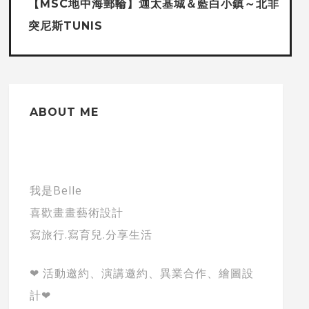
【MSC地中海郵輪】迦太基城＆藍白小鎮～北非
突尼斯TUNIS
ABOUT ME
我是Belle
喜歡畫畫藝術設計
寫旅行.寫育兒.分享生活
❤ 活動邀約、演講邀約、異業合作、繪圖設
計❤