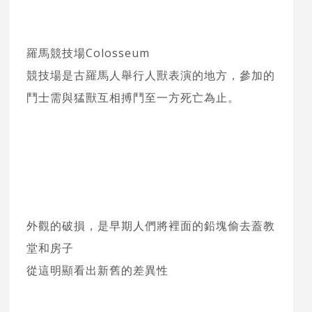
羅馬競技場Colosseum
競技場是古羅馬人舉行人獸表演的地方，參加的
鬥士需與猛獸互相搏鬥至一方死亡為止。
外觀的破損，是早期人們將裡面的鉛塊偷去蓋教
堂和房子
從這明顯看出新舊的差異性