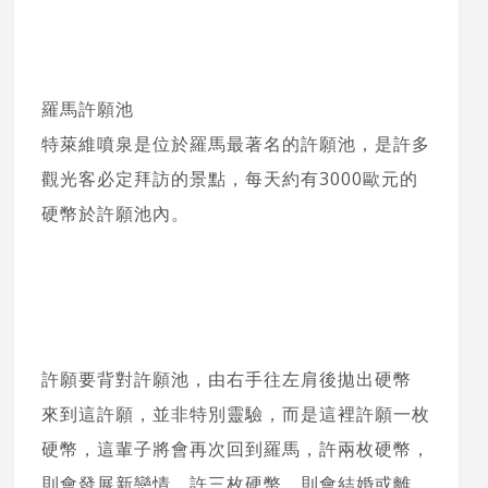
羅馬許願池
特萊維噴泉是位於羅馬最著名的許願池，是許多
觀光客必定拜訪的景點，每天約有3000歐元的
硬幣於許願池內。
許願要背對許願池，由右手往左肩後拋出硬幣
來到這許願，並非特別靈驗，而是這裡許願一枚
硬幣，這輩子將會再次回到羅馬，許兩枚硬幣，
則會發展新戀情，許三枚硬幣，則會結婚或離