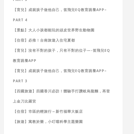
【育兒】成就孩子做他自己，笛飛兒EQ教育跳養APP–
PART 4
【景點】大人小孩都能玩的頑皮世界野生動物園
【住宿】必推！台南旅遊入住宅夏都
【育兒】沒有不對的孩子，只有不對的位子—-笛飛兒EQ
教育跳養APP
【育兒】成就孩子做他自己，笛飛兒EQ教育跳養APP–
PART 3
【四國旅遊】四國香川必訪！體驗手打讚岐烏龍麵，再登
上金刀比羅宮
【住宿】市區的輕旅行～新竹福華大飯店
【旅遊】寓教於樂，小叮噹科學主題樂園