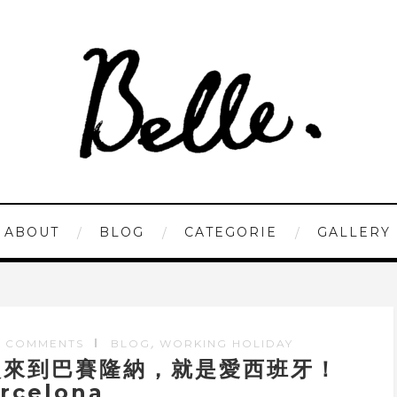
ABOUT
BLOG
CATEGORIE
GALLERY
,
 COMMENTS
BLOG
WORKING HOLIDAY
次來到巴賽隆納，就是愛西班牙！
rcelona