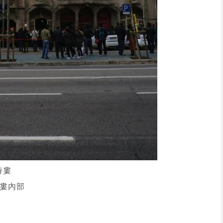
特婁
婁內部