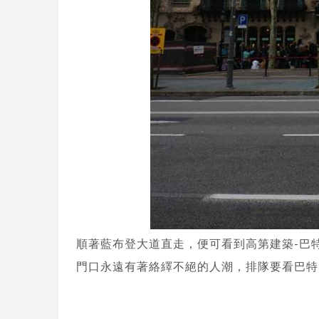
順著藍布登大道直走，便可看到高第建築-巴
門口永遠有著絡繹不絕的人潮，排隊要看巴特