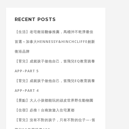
RECENT POSTS
【生活】老宅衛浴翻修推薦，馬桶沖不乾淨最佳
首選～加拿大HENNESSY&HINCHCLIFFE創新
衛浴品牌
【育兒】成就孩子做他自己，笛飛兒EQ教育跳養
APP–PART 5
【育兒】成就孩子做他自己，笛飛兒EQ教育跳養
APP–PART 4
【景點】大人小孩都能玩的頑皮世界野生動物園
【住宿】必推！台南旅遊入住宅夏都
【育兒】沒有不對的孩子，只有不對的位子—-笛