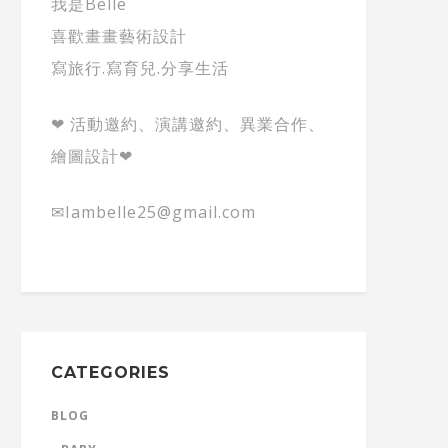
我是Belle
喜歡畫畫藝術設計
寫旅行.寫育兒.分享生活
❤ 活動邀約、演講邀約、異業合作、
繪圖設計❤
✉Iambelle25@gmail.com
CATEGORIES
BLOG