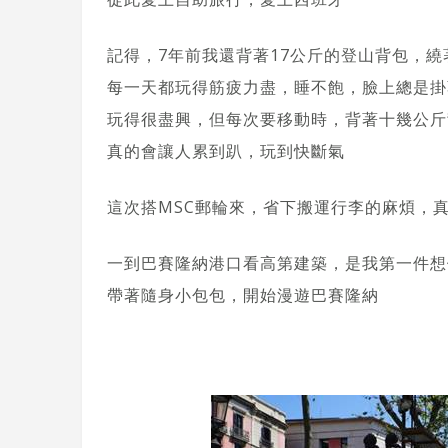
記得，7年前我還背著17公斤的登山背包，
每一天都玩得筋疲力盡，睡不飽，臉上總是掛
玩得很盡興，但每次要移動時，背著十幾公斤
真的會讓人累到趴，玩到快斷氣
這次搭MSC郵輪來，省下搬運行李的麻煩，真
一到巴賽隆納港口看高第建築，是我第一件想
帶著隨身小包包，開始漫遊巴賽隆納