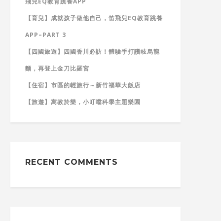
飛兒EQ教育跳養APP
【育兒】成就孩子做他自己，笛飛兒EQ教育跳養
APP–PART 3
【四國旅遊】四國香川必訪！體驗手打讚岐烏龍
麵，再登上金刀比羅宮
【住宿】市區的輕旅行～新竹福華大飯店
【旅遊】寓教於樂，小叮噹科學主題樂園
RECENT COMMENTS