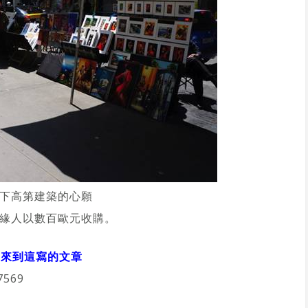
下高第建築的心願
緣人以數百歐元收購。
年前來到這寫的文章
57569