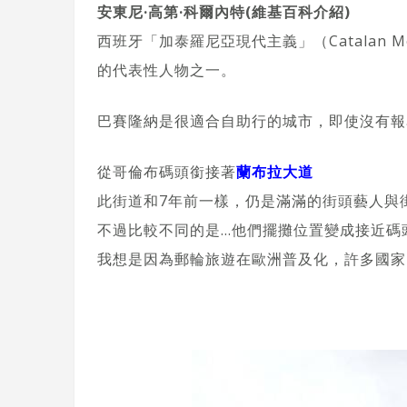
安東尼·高第·科爾內特(維基百科介紹)
西班牙「加泰羅尼亞現代主義」（Catalan 
的代表性人物之一。
巴賽隆納是很適合自助行的城市，即使沒有報
從哥倫布碼頭銜接著
蘭布拉大道
此街道和7年前一樣，仍是滿滿的街頭藝人與
不過比較不同的是…他們擺攤位置變成接近碼
我想是因為郵輪旅遊在歐洲普及化，許多國家