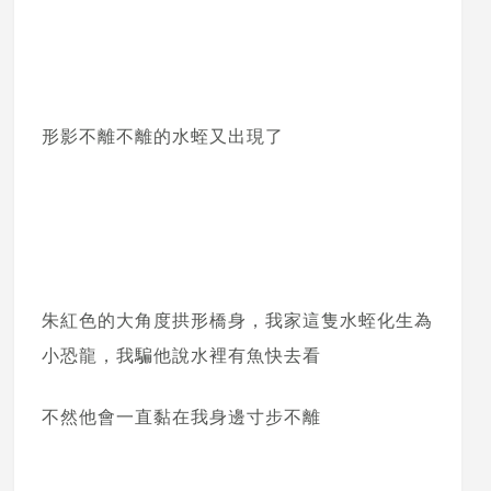
形影不離不離的水蛭又出現了
朱紅色的大角度拱形橋身，我家這隻水蛭化生為
小恐龍，我騙他說水裡有魚快去看
不然他會一直黏在我身邊寸步不離