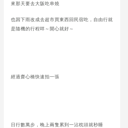
來那天要去大阪吃串燒
也因下雨改成去超市買東西回民宿吃，自由行就
是隨機的行程咩～開心就好～
經過齋心橋快速拍一張
日行數萬步，晚上兩隻累到一沾枕頭就秒睡