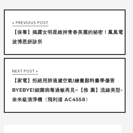
« PREVIOUS POST
【保養】揭露女明星維持青春美麗的秘密！鳳凰電
波博恩妍診所
NEXT POST »
【家電】拒絕用肺過濾空氣!繪畫顏料畫學傷害
BYEBYE!細菌病毒過敏再見~【推 薦】流線美型-
奈米級清淨機〈飛利浦 AC4558〉