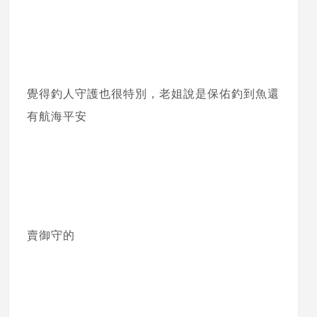
覺得釣人守護也很特別，老姐說是保佑釣到魚還
有航海平安
賣御守的