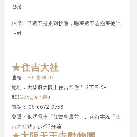
也是
結果自己還不是累到秒睡，睡著還不忘抱著他咕
咕雞
★住吉大社
連結：
FB
∣
官網
∣
IG
地址：大阪府大阪市住吉区住吉 2丁目 9-
89(
Google地圖
)
電話： 06-6672-0753
交通：阪堺電車「住吉鳥居前」、南海本線「
住
吉大社
站」步行3分鐘
★
大阪天王寺動物園