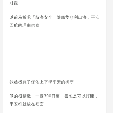
壯觀
以前為祈求「航海安全」讓船隻順利出海，平安
回航的理由供奉
我趁機買了保佑上下學平安的御守
做的很精緻，一個300日幣，書包是可以打開，
平安符就放在裡面