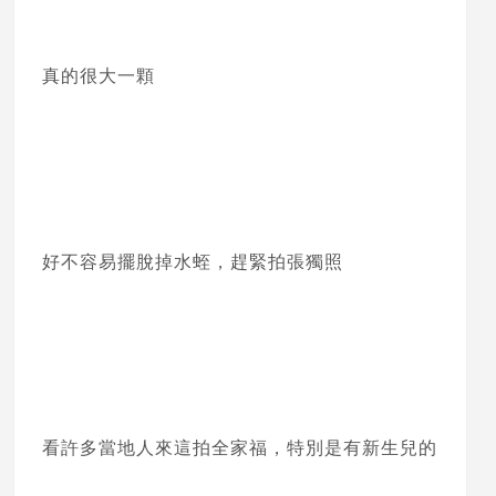
真的很大一顆
好不容易擺脫掉水蛭，趕緊拍張獨照
看許多當地人來這拍全家福，特別是有新生兒的