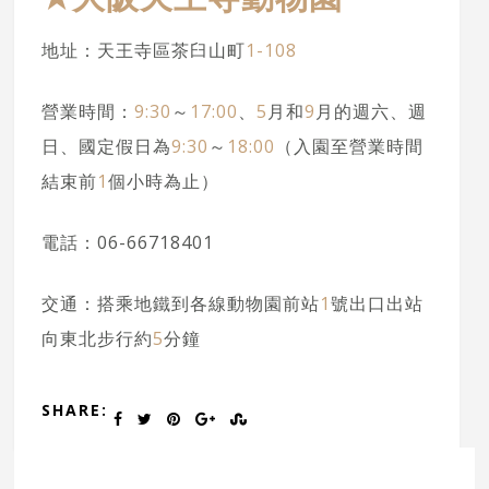
地址：天王寺區茶臼山町
1-108
營業時間：
9:30
～
17:00
、
5
月和
9
月的週六、週
日、國定假日為
9:30
～
18:00
（入園至營業時間
結束前
1
個小時為止）
電話：06-66718401
交通：搭乘地鐵到各線動物園前站
1
號出口出站
向東北步行約
5
分鐘
SHARE: