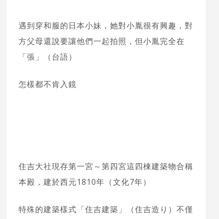
遇到穿和服的日本小妹，她對小胤很有興趣，對
方父母還說要讓他們一起拍照，但小胤完全在
「張」（台語）
怎樣都不肯入鏡
住吉大社現存第一宮～第四宮這四棟建築物合稱
本殿，建於西元1810年（文化7年）
特殊的建築樣式「住吉建築」（住吉造り）不僅