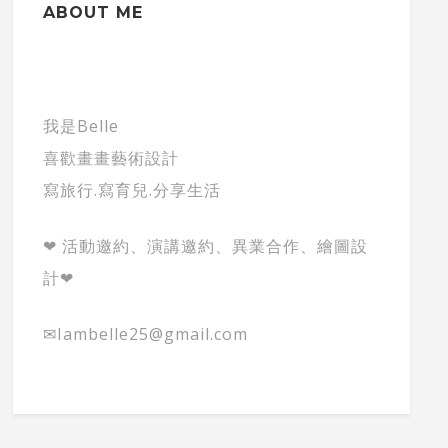
ABOUT ME
我是Belle
喜歡畫畫藝術設計
寫旅行.寫育兒.分享生活
❤ 活動邀約、演講邀約、異業合作、繪圖設
計❤
✉Iambelle25@gmail.com