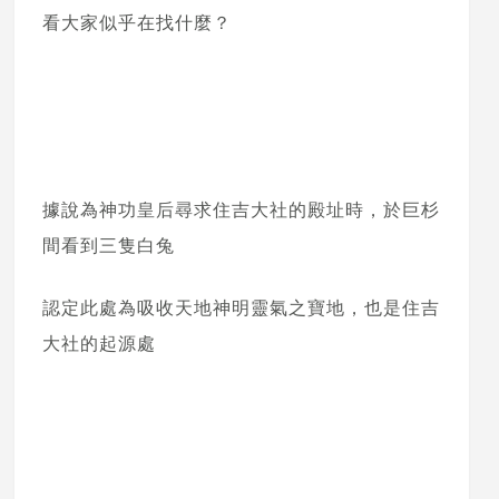
看大家似乎在找什麼？
據說為神功皇后尋求住吉大社的殿址時，於巨杉
間看到三隻白兔
認定此處為吸收天地神明靈氣之寶地，也是住吉
大社的起源處