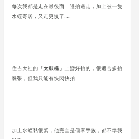
每次我都是走在最後面，邊拍邊走，加上被一隻
水蛭寄居，又走更慢了…..
住吉大社的
「太鼓橋」
上蠻好拍的，很適合多拍
幾張，但我只能有快閃快拍
加上水蛭黏很緊，他完全是個牽手族，都不準我