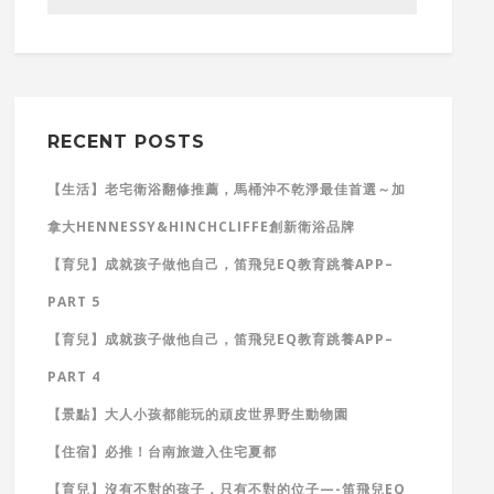
RECENT POSTS
【生活】老宅衛浴翻修推薦，馬桶沖不乾淨最佳首選～加
拿大HENNESSY&HINCHCLIFFE創新衛浴品牌
【育兒】成就孩子做他自己，笛飛兒EQ教育跳養APP–
PART 5
【育兒】成就孩子做他自己，笛飛兒EQ教育跳養APP–
PART 4
【景點】大人小孩都能玩的頑皮世界野生動物園
【住宿】必推！台南旅遊入住宅夏都
【育兒】沒有不對的孩子，只有不對的位子—-笛飛兒EQ