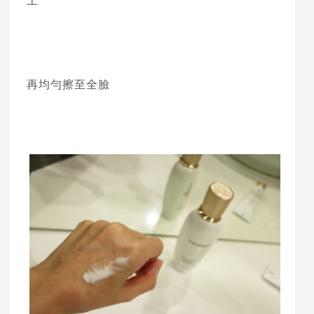
上
再均勻擦至全臉