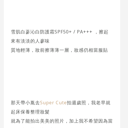
雪肌白蔘沁白防護霜SPF50+ / PA+++ ，擦起
來有淡淡的人嵾味
質地輕薄，妝前擦薄薄一層，妝感仍相當服貼
那天帶小胤去
Super Cute
拍週歲照，我老早就
起床保養整理妝髮
就為了能拍出美美的照片，加上我不希望因為當