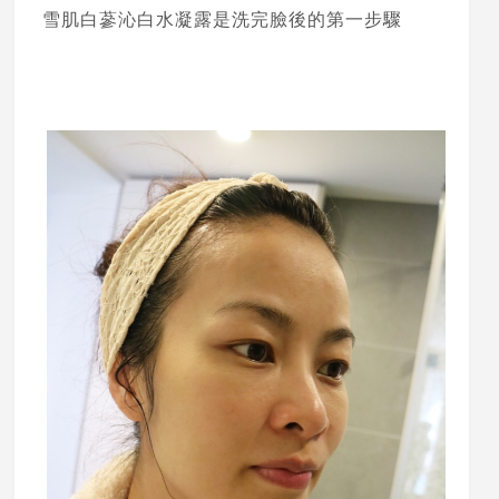
雪肌白蔘沁白水凝露是洗完臉後的第一步驟