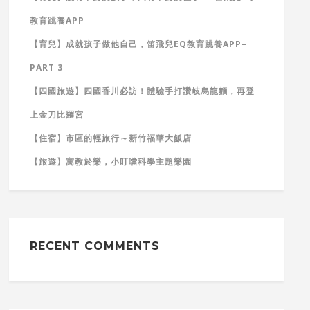
教育跳養APP
【育兒】成就孩子做他自己，笛飛兒EQ教育跳養APP–
PART 3
【四國旅遊】四國香川必訪！體驗手打讚岐烏龍麵，再登
上金刀比羅宮
【住宿】市區的輕旅行～新竹福華大飯店
【旅遊】寓教於樂，小叮噹科學主題樂園
RECENT COMMENTS