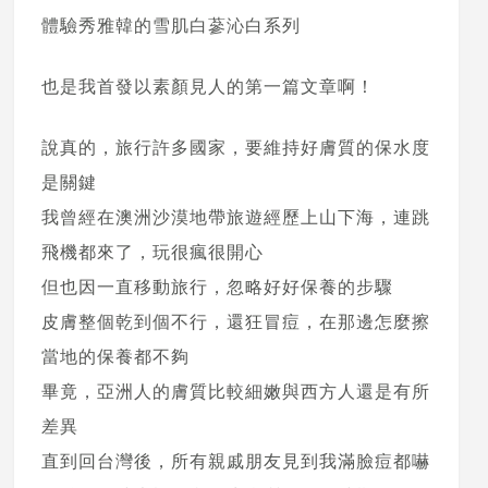
體驗秀雅韓的雪肌白蔘沁白系列
也是我首發以素顏見人的第一篇文章啊！
說真的，旅行許多國家，要維持好膚質的保水度
是關鍵
我曾經在澳洲沙漠地帶旅遊經歷上山下海，連跳
飛機都來了，玩很瘋很開心
但也因一直移動旅行，忽略好好保養的步驟
皮膚整個乾到個不行，還狂冒痘，在那邊怎麼擦
當地的保養都不夠
畢竟，亞洲人的膚質比較細嫩與西方人還是有所
差異
直到回台灣後，所有親戚朋友見到我滿臉痘都嚇