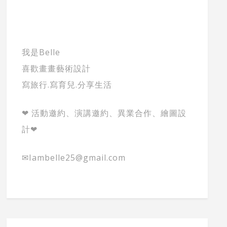
我是Belle
喜歡畫畫藝術設計
寫旅行.寫育兒.分享生活
❤ 活動邀約、演講邀約、異業合作、繪圖設
計❤
✉Iambelle25@gmail.com