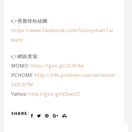
👉秀雅韓粉絲團:
https://www.facebook.com/SooryehanTai
wan/
👉網路賣場:
MOMO
https://goo.gl/2CRr4a
PCHOME
http://24h.pchome.com.tw/store/
DDCB7M
Yahoo
http://goo.gl/kDwctZ
SHARE: