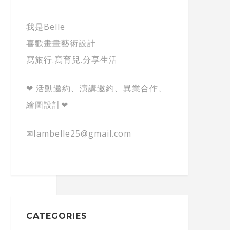
我是Belle
喜歡畫畫藝術設計
寫旅行.寫育兒.分享生活
❤ 活動邀約、演講邀約、異業合作、
繪圖設計❤
✉Iambelle25@gmail.com
CATEGORIES