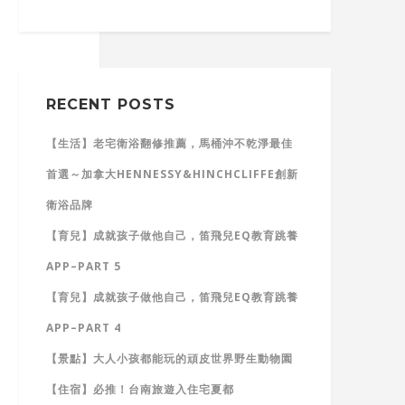
RECENT POSTS
【生活】老宅衛浴翻修推薦，馬桶沖不乾淨最佳
首選～加拿大HENNESSY&HINCHCLIFFE創新
衛浴品牌
【育兒】成就孩子做他自己，笛飛兒EQ教育跳養
APP–PART 5
【育兒】成就孩子做他自己，笛飛兒EQ教育跳養
APP–PART 4
【景點】大人小孩都能玩的頑皮世界野生動物園
【住宿】必推！台南旅遊入住宅夏都