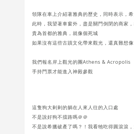
領隊在車上介紹著雅典的歷史，同時表示，希
此時，我望著車窗外，盡是關門倒閉的商家，
貴為首都的雅典，就像個死城
如果沒有這些古蹟文化帶來觀光，還真難想像
我們報名岸上觀光的團Athens & Acropolis
手持門票才能進入神殿參觀
這隻狗大剌剌的躺在人來人往的入口處
不是說好狗不擋路嗎＠＠
不是說希臘破產了嗎？！我看牠吃得圓滾滾，