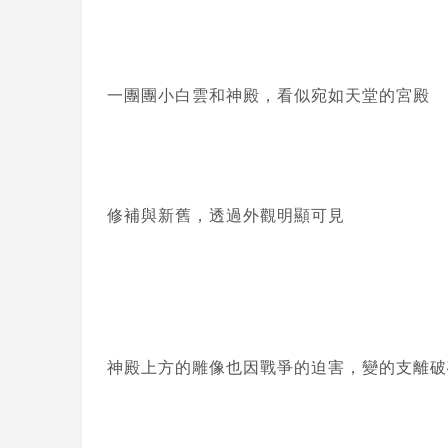
一團團小白雲和神殿，看似宛如天堂的宮殿
修補與新舊，透過外觀明顯可見
神殿上方的雕像也因戰爭的迫害，變的支離破