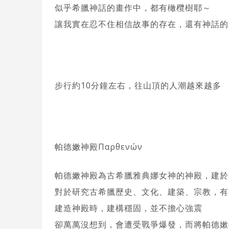
似乎希臘神話的畫作中，都有橄欖樹耶～
讓我實在忍不住相信故事的存在，還有神話的
步行約10分鐘左右，往山頂的人潮越來越多
帕德嫩神殿Παρθενών
帕德嫩神殿為古希臘雅典娜女神的神殿，建於
對於研究古希臘歷史、文化、建築、宗教，有
建造神殿時，建構穩固，並不擔心強震
卻萬萬沒想到，會遭受戰爭爆發，而將帕德嫰