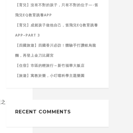
【育兒】沒有不對的孩子，只有不對的位子—-笛
飛兒EQ教育跳養APP
【育兒】成就孩子做他自己，笛飛兒EQ教育跳養
APP–PART 3
【四國旅遊】四國香川必訪！體驗手打讚岐烏龍
麵，再登上金刀比羅宮
【住宿】市區的輕旅行～新竹福華大飯店
【旅遊】寓教於樂，小叮噹科學主題樂園
蹟之一
RECENT COMMENTS