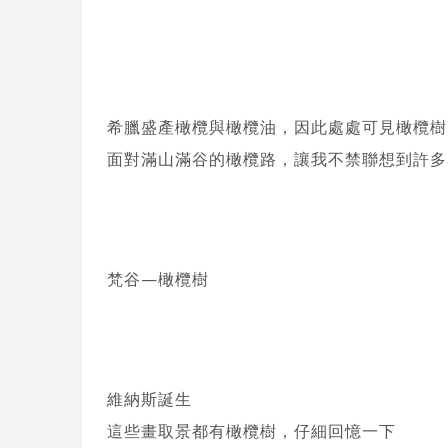
希臘盛產橄欖與橄欖油，因此處處可見橄欖樹
面對滿山滿谷的橄欖路，讓我不禁聯想到許多
梵谷—橄欖樹
維納斯誕生
這些畫取景都有橄欖樹，仔細回憶一下