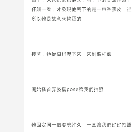
仔細一看，才發現他丟下的是一串香蕉皮，裡
所以牠是故意來搗蛋的！
接著，牠從樹梢爬下來，來到欄杆處
開始搔首弄姿擺pose讓我們拍照
牠固定同一個姿勢許久，一直讓我們好好拍照