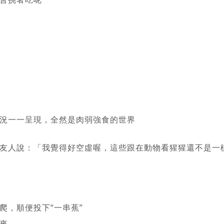
況一一呈現，全然是肉弱強食的世界
友人說：「我覺得好空虛喔，這些跟在動物看猩猩還不是一
爬，順便投下“一串蕉”
來