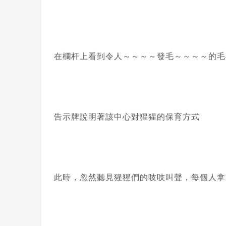
在欄杆上看到令人～～～～發毛～～～～的毛
告示牌說明著該中心對猩猩的保育方式
此時，忽然聽見猩猩們的吱吱叫聲，每個人拿