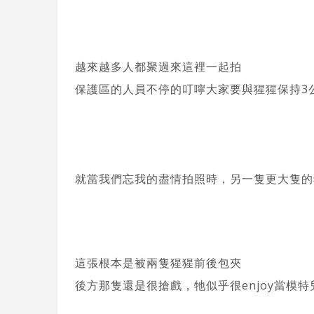
越來越多人都聚過來這裡一起拍
保護區的人員不停的叮嚀大家要與猩猩保持3
就當我們忘我的盡情拍照時，另一隻更大隻的
這張根本是被兩隻猩猩前後包夾
後方那隻還是很搶戲，牠似乎很enjoy當模