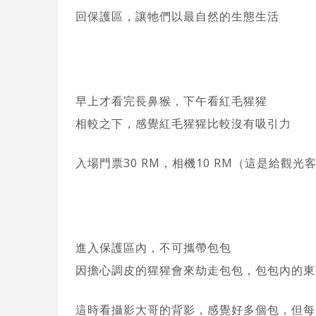
回保護區，讓牠們以最自然的生態生活
早上才看完長鼻猴，下午看紅毛猩猩
相較之下，感覺紅毛猩猩比較沒有吸引力
入場門票30 RM，相機10 RM（這是給觀
進入保護區內，不可攜帶包包
因擔心調皮的猩猩會來劫走包包，包包內的東
這時看攝影大哥的背影，感覺好多個包，但每