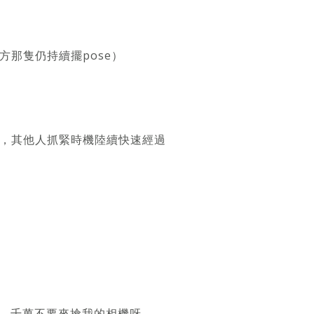
那隻仍持續擺pose）
，其他人抓緊時機陸續快速經過
.千萬不要來搶我的相機呀….