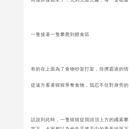
一隻接著一隻攀爬到餵食區
有的在上面為了食物吵架打架，排擠霸凌的情
從遠方看著猩猩爭奪食物，我忍不住對身旁的
話說到此時，一隻猩猩從我頭頂上方的繩索攀
當下，大家都以為他失手將手中的香蕉掉落下