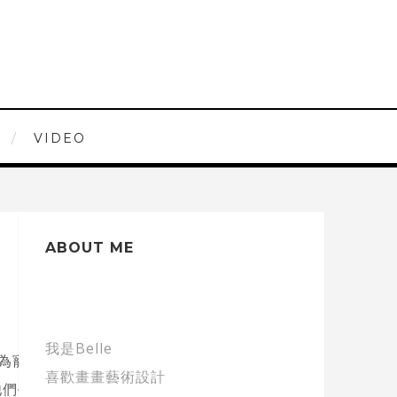
VIDEO
ABOUT ME
我是Belle
作為寵物飼養的孤兒猩猩寶寶的
喜歡畫畫藝術設計
他們學會求生技能後，將會放