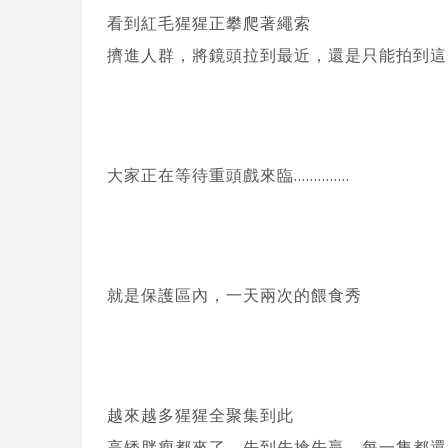
看到紅毛猩猩正攀爬著繩索
擠進人群，將鏡頭拉到最近，還是只能拍到這
大家正在等待重頭戲來臨…………..
就是保護區內，一天兩次的餵食秀
越來越多猩猩全聚集到此
高矮胖瘦都來了，先到先搶先贏，每一隻都還