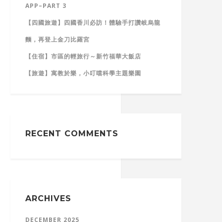
APP–PART 3
【四國旅遊】四國香川必訪！體驗手打讚岐烏龍
麵，再登上金刀比羅宮
【住宿】市區的輕旅行～新竹福華大飯店
【旅遊】寓教於樂，小叮噹科學主題樂園
RECENT COMMENTS
ARCHIVES
DECEMBER 2025