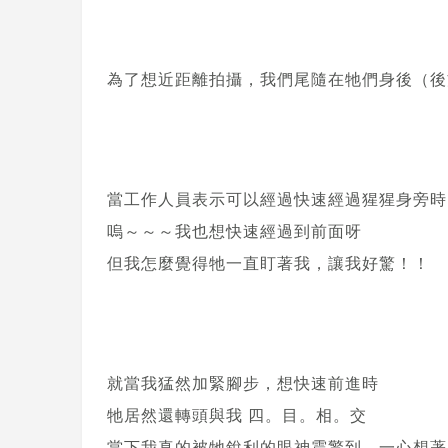
為了想近距離拍攝，我們尾隨在牠們身後（後方
當工作人員表示可以經過快速經過猩猩身旁時
嗚～～～我也想快速經過到前面呀
但我怎麼覺得牠一直盯著我，讓我好驚！！
就當我猛然加緊腳步，想快速前進時
牠居然還轉頭與我 四。目。相。交
當下我真的被牠銳利的眼神震驚到，一心想著…