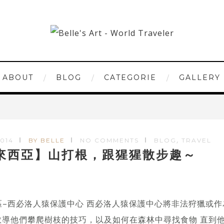
ABOUT
BLOG
CATEGORIE
GALLERY
,
2014
BY BELLE
NO COMMENTS
BLOG
TRAVEL
來西亞】山打根，跟猩猩散步趣～
護區–西必洛人猿保護中心 西必洛人猿保護中心將非法狩獵或
教導他們攀爬樹枝的技巧，以及如何在森林中尋找食物 直到