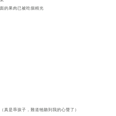
面的果肉已被吃個精光
（真是乖孩子，難道牠聽到我的心聲了）