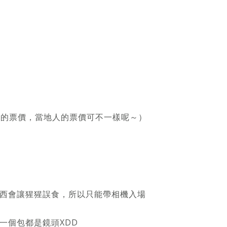
光客的票價，當地人的票價可不一樣呢～）
西會讓猩猩誤食，所以只能帶相機入場
一個包都是鏡頭XDD