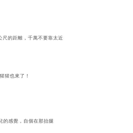
公尺的距離，千萬不要靠太近
猩猩也來了！
特兒的感覺，自個在那抬腿