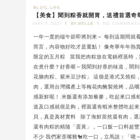
,
BLOG
LIFE
【美食】聞到粽香就開胃，送禮首選奇
MAY 7, 2021
BY BELLE
NO COMMENTS
一年一度的端午節即將到來～ 每到這期間就
而言，內容物好吃才是重點！ 像奇華年年熱
限定的五月粽 當我把肉粽放在電鍋裡蒸時，
在煮什麼？好香喔～我聞到好香的味道，聞到
花腩肉粽、紫米豆沙粽」 這個是港式叉燒粽
肉，選用台灣國產上等梅花肉醃製燒烤，品嚐
感新鮮呢！ 米飯還有添加藜麥，吃起來口感
道及口感就很足夠，裡面還有蝦米整體吃起來
貝，真是真材實料 除了海鮮當然還有肉，選
還有肉粽的精隨「蛋黃」，一口飯一口料超豐
不少 我們家歪嘴雞🐔吃一口，立馬說：「嗯