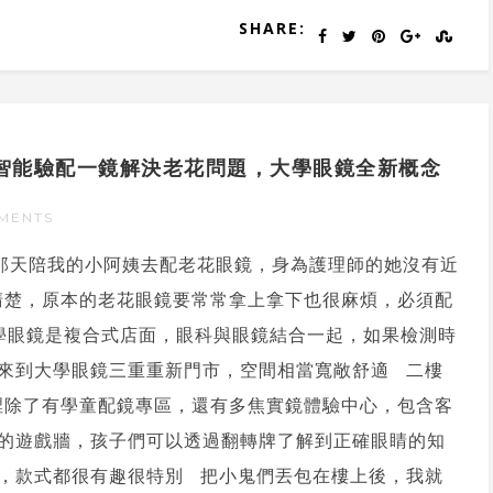
SHARE:
準智能驗配一鏡解決老花問題，大學眼鏡全新概念
MENTS
 那天陪我的小阿姨去配老花眼鏡，身為護理師的她沒有近
清楚，原本的老花眼鏡要常常拿上拿下也很麻煩，必須配
學眼鏡是複合式店面，眼科與眼鏡結合一起，如果檢測時
來到大學眼鏡三重重新門市，空間相當寬敞舒適 二樓
裡除了有學童配鏡專區，還有多焦實鏡體驗中心，包含客
的遊戲牆，孩子們可以透過翻轉牌了解到正確眼睛的知
，款式都很有趣很特別 把小鬼們丟包在樓上後，我就