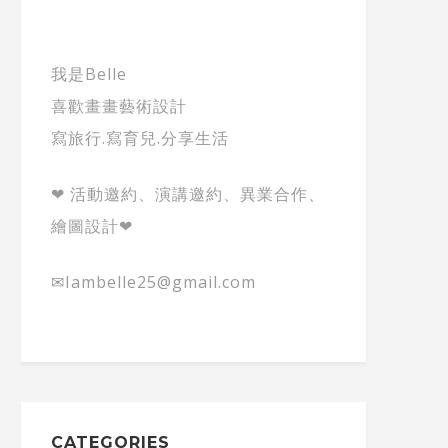
我是Belle
喜歡畫畫藝術設計
寫旅行.寫育兒.分享生活
❤ 活動邀約、演講邀約、異業合作、
繪圖設計❤
✉Iambelle25@gmail.com
CATEGORIES