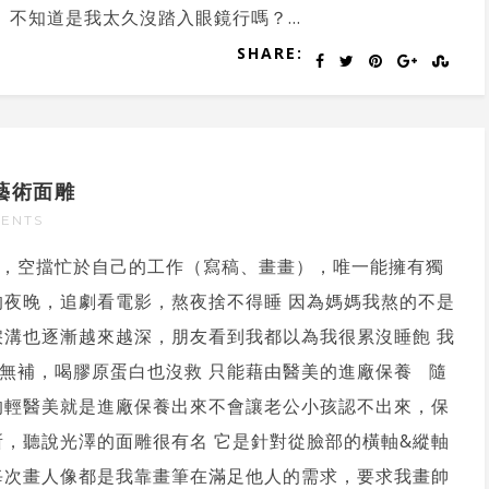
不知道是我太久沒踏入眼鏡行嗎？...
SHARE:
藝術面雕
ENTS
，空擋忙於自己的工作（寫稿、畫畫），唯一能擁有獨
的夜晚，追劇看電影，熬夜捨不得睡 因為媽媽我熬的不是
淚溝也逐漸越來越深，朋友看到我都以為我很累沒睡飽 我
無補，喝膠原蛋白也沒救 只能藉由醫美的進廠保養 隨
的輕醫美就是進廠保養出來不會讓老公小孩認不出來，保
所，聽說光澤的面雕很有名 它是針對從臉部的橫軸&縱軸
每次畫人像都是我靠畫筆在滿足他人的需求，要求我畫帥