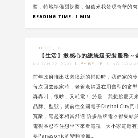
醬，特地準備甜辣醬，但後來我發現奇華的肉粽
READING TIME: 1 MIN
,
BLOG
LIFE
【生活】揪感心的總統級安裝服務～全國電
MARCH 22, 2021
BY BELLE
NO COMM
前年政府推出汰舊換新的補助時，我們家的冷
每次回去娘家時，老爸老媽還在用舊型的窗型
轟轟叫，很吵，又耗電！ 於是，我想趁夏天
品牌、型號，就前往全國電子Digital City門
寬敞，逛起來相當舒適 許多品牌電器都集結
電視區忍不住想坐下來看電視 大小家電應有
要Panasonic的變頻冷氣...