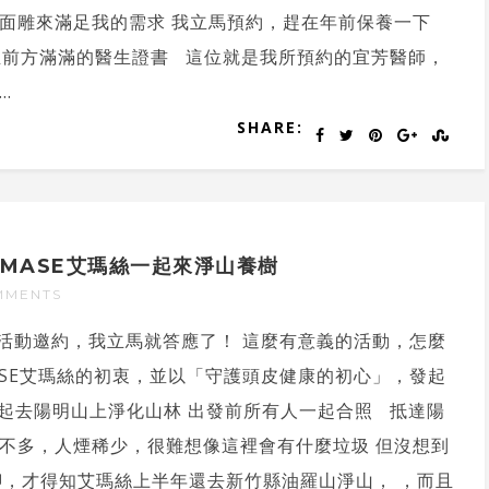
面雕來滿足我的需求 我立馬預約，趕在年前保養一下
正前方滿滿的醫生證書 這位就是我所預約的宜芳醫師，
.
SHARE:
MASE艾瑪絲一起來淨山養樹
MMENTS
的活動邀約，我立馬就答應了！ 這麼有意義的活動，怎麼
ASE艾瑪絲的初衷，並以「守護頭皮健康的初心」，發起
起去陽明山上淨化山林 出發前所有人一起合照 抵達陽
不多，人煙稀少，很難想像這裡會有什麼垃圾 但沒想到
閒聊，才得知艾瑪絲上半年還去新竹縣油羅山淨山， ，而且