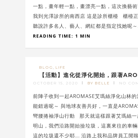
一點，畫年輕一點，畫漂亮一點，這次換藝術
我到光澤診所的南西店 這是診所櫃檯 櫃檯
聽說許多名人、藝人、網紅都是指定找她呢～..
READING TIME: 1 MIN
,
BLOG
LIFE
【活動】進化從淨化開始，跟著ARO
OCTOBER 15, 2020
BY BELLE
NO CO
前陣子收到一起AROMASE艾瑪絲淨化山林
能錯過呢～ 與地球友善共好，一直是AROM
彎腰捲袖淨山行動 那天就這樣跟著艾瑪絲一
明山，我們沿路開始撿垃圾，這裏來往的車輛
這的垃圾還不少耶.... 沿路上我和品牌員工