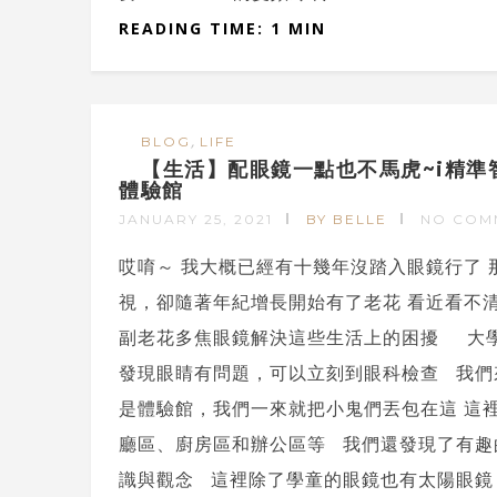
READING TIME: 1 MIN
,
BLOG
LIFE
【生活】配眼鏡一點也不馬虎~i精
體驗館
JANUARY 25, 2021
BY BELLE
NO COM
哎唷～ 我大概已經有十幾年沒踏入眼鏡行了
視，卻隨著年紀增長開始有了老花 看近看不
副老花多焦眼鏡解決這些生活上的困擾 大
發現眼睛有問題，可以立刻到眼科檢查 我們
是體驗館，我們一來就把小鬼們丟包在這 這
廳區、廚房區和辦公區等 我們還發現了有趣
識與觀念 這裡除了學童的眼鏡也有太陽眼鏡