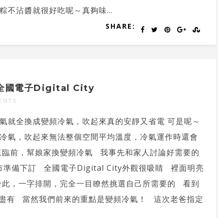
不沾醬就很好吃呢～真夠味...
SHARE:
子Digital City
ENTS
氣就全換成變頻冷氣，吹起來真的安靜又省電 可是呢～
冷氣，吹起來無法整個空間平均溫度，冷氣運作時還會
來臨前，幫娘家換變頻冷氣 我事先和家人討論好需要的
市準備下訂 全國電子Digital City外觀很吸睛 裡面明亮
於此，一字排開，完全一目瞭然挑選自己所需要的 看到
盡有 當然我們前來的重點是變頻冷氣！ 這次老爸指定