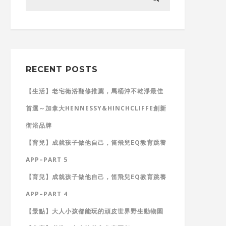
RECENT POSTS
【生活】老宅衛浴翻修推薦，馬桶沖不乾淨最佳
首選～加拿大HENNESSY&HINCHCLIFFE創新
衛浴品牌
【育兒】成就孩子做他自己，笛飛兒EQ教育跳養
APP–PART 5
【育兒】成就孩子做他自己，笛飛兒EQ教育跳養
APP–PART 4
【景點】大人小孩都能玩的頑皮世界野生動物園