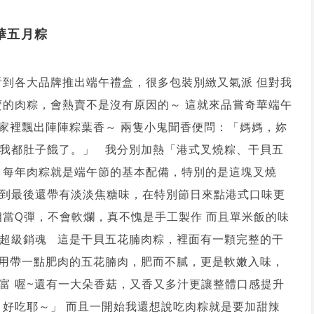
華五月粽
看到各大品牌推出端午禮盒，很多包裝別緻又氣派 但對我
賣的肉粽，會熱賣不是沒有原因的～ 這就來品嘗奇華端午
家裡飄出陣陣粽葉香～ 兩隻小鬼聞香便問：「媽媽，妳
我都肚子餓了。」 我分別加熱「港式叉燒粽、干貝五
，每年肉粽就是端午節的基本配備，特別的是這塊叉燒
到最後還帶有淡淡焦糖味，在特別節日來點港式口味更
相當Q彈，不會軟爛，真不愧是手工製作 而且單米飯的味
超級銷魂 這是干貝五花腩肉粽，裡面有一顆完整的干
用帶一點肥肉的五花腩肉，肥而不膩，更是軟嫩入味，
富 喔~還有一大朵香菇，又香又多汁更讓整體口感提升
～好吃耶～」 而且一開始我還想說吃肉粽就是要加甜辣