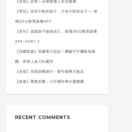
【住宿】必推！台南旅遊入住宅夏都
【育兒】沒有不對的孩子，只有不對的位子—-笛
飛兒EQ教育跳養APP
【育兒】成就孩子做他自己，笛飛兒EQ教育跳養
APP–PART 3
【四國旅遊】四國香川必訪！體驗手打讚岐烏龍
麵，再登上金刀比羅宮
【住宿】市區的輕旅行～新竹福華大飯店
【旅遊】寓教於樂，小叮噹科學主題樂園
RECENT COMMENTS